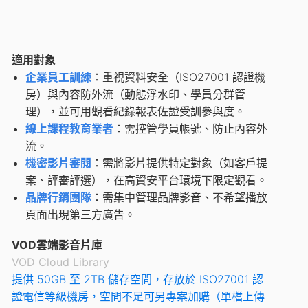
適用對象
企業員工訓練
：重視資料安全（ISO27001 認證機
房）與內容防外流（動態浮水印、學員分群管
理），並可用觀看紀錄報表佐證受訓參與度。
線上課程教育業者
：需控管學員帳號、防止內容外
流。
機密影片審閱
：需將影片提供特定對象（如客戶提
案、評審評選），在高資安平台環境下限定觀看。
品牌行銷團隊
：需集中管理品牌影音、不希望播放
頁面出現第三方廣告。
VOD雲端影音片庫
VOD Cloud Library
提供 50GB 至 2TB 儲存空間，存放於 ISO27001 認
證電信等級機房，空間不足可另專案加購（單檔上傳